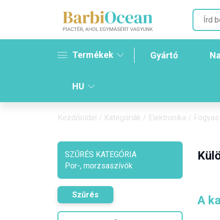
Termékek
Gyártó
Na
HU
Kezdőoldal
/
Kategóriák
/
Elektronika
/
Fogyasz
Külö
SZŰRÉS KATEGÓRIA
Por-, morzsaszívók
Szűrés
A ka