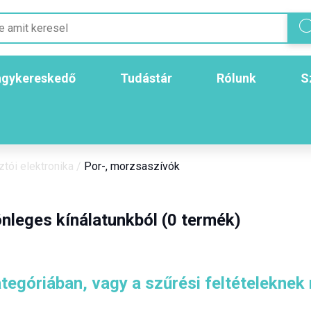
gykereskedő
Tudástár
Rólunk
S
tói elektronika
/
Por-, morzsaszívók
nleges kínálatunkból (0 termék)
tegóriában, vagy a szűrési feltételeknek 