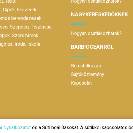
t, Textil
Hogyan csatlakozhatok?
, Cipők, Ékszerek
NAGYKERESKEDŐKNEK
romos berendezések
ség, Szépség, Tisztaság
Hogyan csatlakozhatok?
gépek, Szerszámok
olás, Iroda, Iskola
BARBIOCEANRÓL
Bemutatkozás
Sajtóközlemény
Kapcsolat
@ 2020 | Design és fejlesztés:
Make It Online
i Nyilatkozatot
és a Süti beállításokat. A sütikkel kapcsolatos be