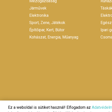
Mezőgazdaság
Ruháza
Járművek
Táskák
Elektronika
Elekt
Sport, Zene, Játékok
Egész
Építőipar, Kert, Bútor
Ipari 
Kohászat, Energia, Műanyag
Csomag
Ez a weboldal is sütiket használ! Elfogadom az
Adatvédelm