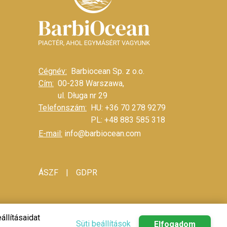
Cégnév:
Barbiocean Sp. z o.o.
Cím:
00-238 Warszawa,
ul. Długa nr 29
Telefonszám:
HU: +36 70 278 9279
PL: +48 883 585 318
E-mail:
info@barbiocean.com
|
ÁSZF
GDPR
állításaidat
Süti beállítások
Elfogadom