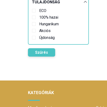
TULAJDONSÁG
ECO
100% hazai
Hungarikum
Akciós
Újdonság
Szűrés
KATEGÓRIÁK