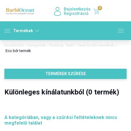
0
Bejelentkezés
Regisztráció
Termékek
Kezdőoldal
/
Kategóriák
/
Ruházat, Textil
/
Textil és Bőr termékek
/
Eco bőr termék
TERMÉKEK SZŰRÉSE
Különleges kínálatunkból (0 termék)
A kategóriában, vagy a szűrési feltételeknek nincs
megfelelő találat