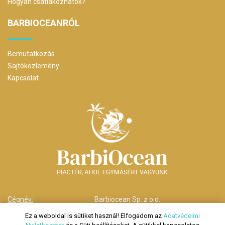
Hogyan csatlakozhatok?
BARBIOCEANRÓL
Bemutatkozás
Sajtóközlemény
Kapcsolat
Cégnév:
Barbiocean Sp. z o.o.
Cím:
00-238 Warszawa,
Ez a weboldal is sütiket használ! Elfogadom az
Adatvédelmi
ul. Długa nr 29