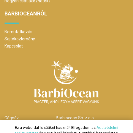
Hogyan csatlakozhatok?
BARBIOCEANRÓL
Bemutatkozás
Sajtóközlemény
Kapcsolat
Cégnév:
Barbiocean Sp. z o.o.
Cím:
00-238 Warszawa,
Ez a weboldal is sütiket használ! Elfogadom az
Adatvédelmi
ul. Długa nr 29