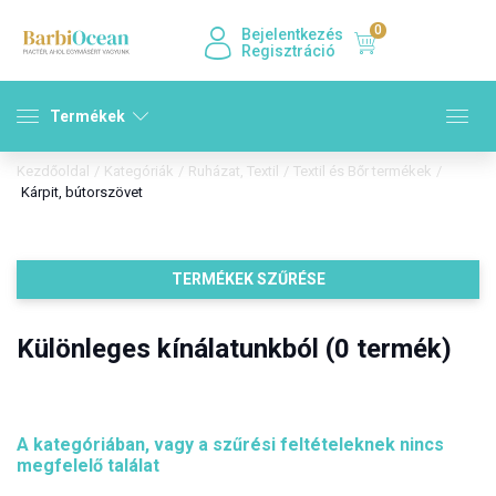
0
Bejelentkezés
Regisztráció
Termékek
Kezdőoldal
/
Kategóriák
/
Ruházat, Textil
/
Textil és Bőr termékek
/
Kárpit, bútorszövet
TERMÉKEK SZŰRÉSE
Különleges kínálatunkból (0 termék)
A kategóriában, vagy a szűrési feltételeknek nincs
megfelelő találat