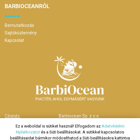
BARBIOCEANRÓL
Bemutatkozás
Sajtóközlemény
Kapcsolat
Cégnév:
Barbiocean Sp. z o.o.
Cím:
00-238 Warszawa,
Ez a weboldal is sütiket használ! Elfogadom az
Adatvédelmi
ul. Długa nr 29
Nyilatkozatot
és a Süti beállításokat. A sütikkel kapcsolatos
Telefonszám:
HU: +36 70 278 9279
beállításaidat bármikor módosíthatod a Süti beállításokra kattintva