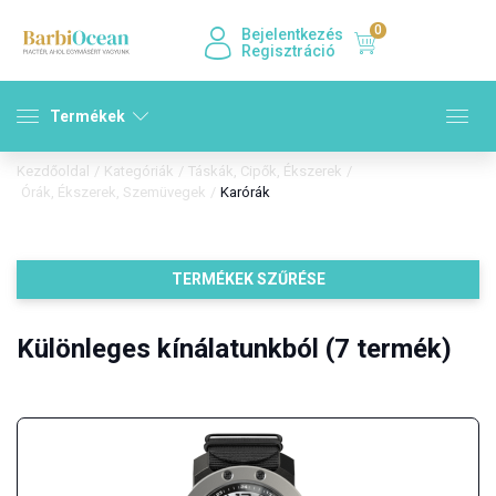
0
Bejelentkezés
Regisztráció
Termékek
Kezdőoldal
/
Kategóriák
/
Táskák, Cipők, Ékszerek
/
Órák, Ékszerek, Szemüvegek
/
Karórák
TERMÉKEK SZŰRÉSE
Különleges kínálatunkból (7 termék)