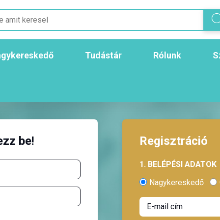
gykereskedő
Tudástár
Rólunk
S
ezz be!
Regisztráció
1. BELÉPÉSI ADATOK
Nagykereskedő