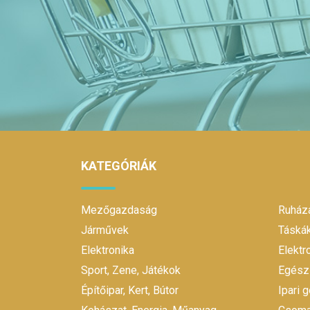
KATEGÓRIÁK
Mezőgazdaság
Ruháza
Járművek
Táskák
Elektronika
Elekt
Sport, Zene, Játékok
Egész
Építőipar, Kert, Bútor
Ipari 