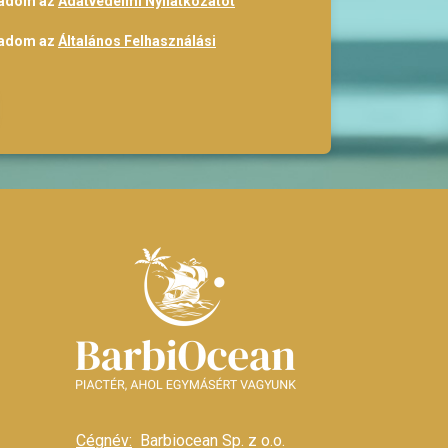
gadom az
Adatvédelmi Nyilatkozatot
gadom az
Általános Felhasználási
Cégnév:
Barbiocean Sp. z o.o.