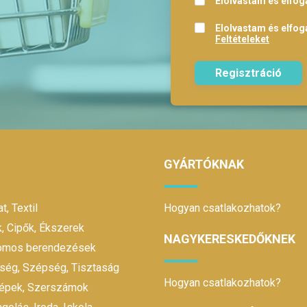
Elolvastam és elfo
Elolvastam és elfo
Feltételeket
Regisztráció
GYÁRTÓKNAK
t, Textil
Hogyan csatlakozhatok?
, Cipők, Ékszerek
NAGYKERESKEDŐKNEK
romos berendezések
ség, Szépség, Tisztaság
Hogyan csatlakozhatok?
gépek, Szerszámok