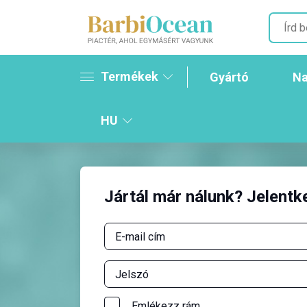
Termékek
Gyártó
Na
HU
Jártál már nálunk? Jelentk
Emlékezz rám