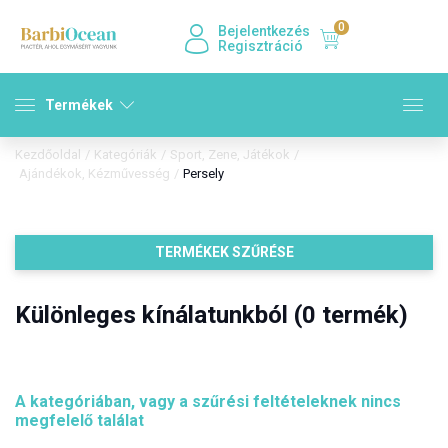
0
Bejelentkezés
Regisztráció
Termékek
Kezdőoldal
/
Kategóriák
/
Sport, Zene, Játékok
/
Ajándékok, Kézművesség
/
Persely
TERMÉKEK SZŰRÉSE
Különleges kínálatunkból (0 termék)
A kategóriában, vagy a szűrési feltételeknek nincs
megfelelő találat