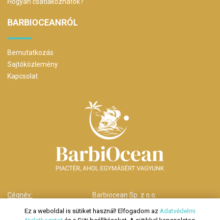
Hogyan csatlakozhatok?
BARBIOCEANRÓL
Bemutatkozás
Sajtóközlemény
Kapcsolat
Cégnév:
Barbiocean Sp. z o.o.
Cím:
00-238 Warszawa,
Ez a weboldal is sütiket használ! Elfogadom az
Adatvédelmi
ul. Długa nr 29