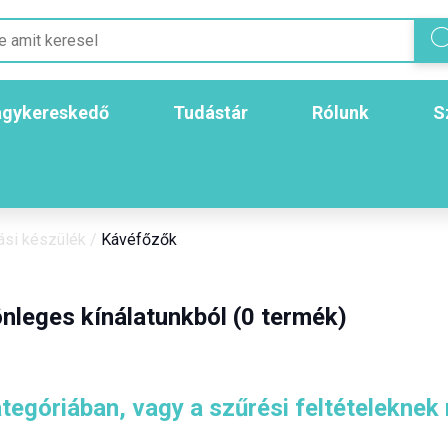
gykereskedő
Tudástár
Rólunk
S
ási készülék
/
Kávéfőzők
nleges kínálatunkból (0 termék)
tegóriában, vagy a szűrési feltételeknek 