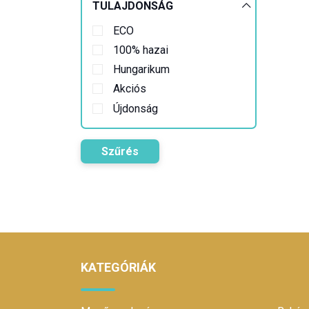
TULAJDONSÁG
ECO
100% hazai
Hungarikum
Akciós
Újdonság
Szűrés
KATEGÓRIÁK