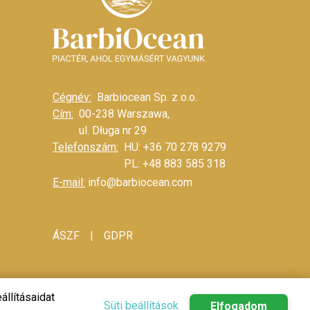
Cégnév:
Barbiocean Sp. z o.o.
Cím:
00-238 Warszawa,
ul. Długa nr 29
Telefonszám:
HU: +36 70 278 9279
PL: +48 883 585 318
E-mail:
info@barbiocean.com
|
ÁSZF
GDPR
állításaidat
Süti beállítások
Elfogadom