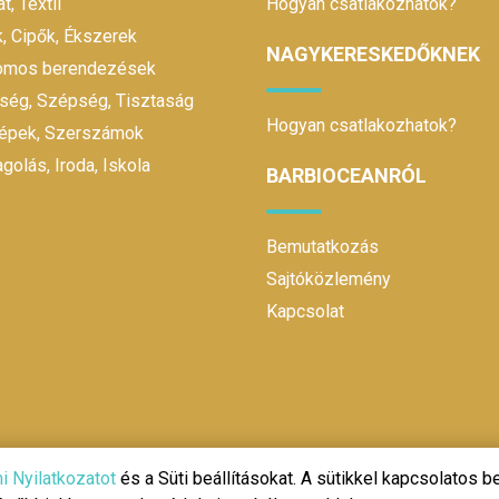
t, Textil
Hogyan csatlakozhatok?
, Cipők, Ékszerek
NAGYKERESKEDŐKNEK
romos berendezések
ség, Szépség, Tisztaság
Hogyan csatlakozhatok?
gépek, Szerszámok
olás, Iroda, Iskola
BARBIOCEANRÓL
Bemutatkozás
Sajtóközlemény
Kapcsolat
@ 2020 | Design és fejlesztés:
Make It Online
i Nyilatkozatot
és a Süti beállításokat. A sütikkel kapcsolatos be