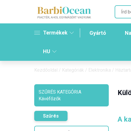
Termékek
Gyártó
Na
HU
Kezdőoldal
/
Kategóriák
/
Elektronika
/
Háztart
Külö
SZŰRÉS KATEGÓRIA
Kávéfőzők
Szűrés
A ka