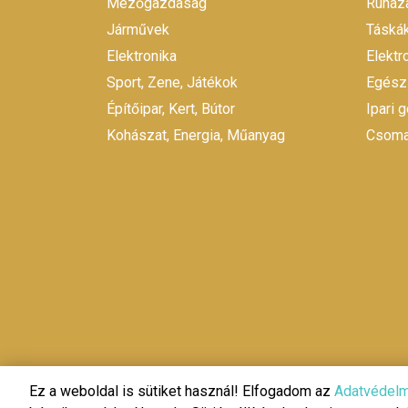
Mezőgazdaság
Ruháza
Járművek
Táskák
Elektronika
Elekt
Sport, Zene, Játékok
Egész
Építőipar, Kert, Bútor
Ipari 
Kohászat, Energia, Műanyag
Csomag
Ez a weboldal is sütiket használ! Elfogadom az
Adatvédelm