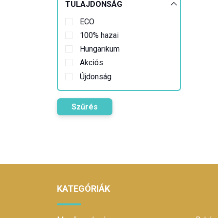
TULAJDONSÁG
ECO
100% hazai
Hungarikum
Akciós
Újdonság
Szűrés
KATEGÓRIÁK