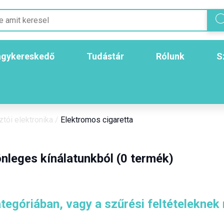
gykereskedő
Tudástár
Rólunk
S
tói elektronika
/
Elektromos cigaretta
nleges kínálatunkból (0 termék)
tegóriában, vagy a szűrési feltételeknek 