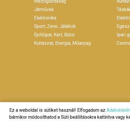
Mezőgazdaság
Ruháza
Járművek
Táskák
Elektronika
Elekt
Sport, Zene, Játékok
Egész
Építőipar, Kert, Bútor
Ipari 
Kohászat, Energia, Műanyag
Csomag
Ez a weboldal is sütiket használ! Elfogadom az
Adatvédelm
bármikor módosíthatod a Süti beállításokra kattintva vagy 