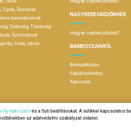
t, Textil
Hogyan csatlakozhatok?
, Cipők, Ékszerek
NAGYKERESKEDŐKNEK
romos berendezések
ség, Szépség, Tisztaság
Hogyan csatlakozhatok?
gépek, Szerszámok
olás, Iroda, Iskola
BARBIOCEANRÓL
Bemutatkozás
Sajtóközlemény
Kapcsolat
i Nyilatkozatot
és a Süti beállításokat. A sütikkel kapcsolatos be
későbbiekben az adatvédelmi szabályzat oldalon.
@ 2020 | Design és fejlesztés:
Make It Online