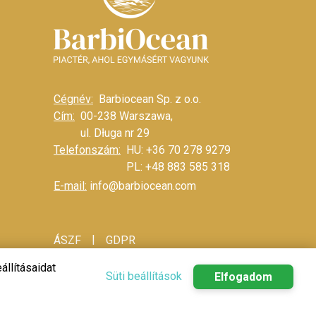
Cégnév:
Barbiocean Sp. z o.o.
Cím:
00-238 Warszawa,
ul. Długa nr 29
Telefonszám:
HU: +36 70 278 9279
PL: +48 883 585 318
E-mail:
info@barbiocean.com
|
ÁSZF
GDPR
állításaidat
Süti beállítások
Elfogadom