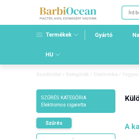
Termékek
Gyártó
Na
HU
Kezdőoldal
/
Kategóriák
/
Elektronika
/
Fogyasz
Külö
SZŰRÉS KATEGÓRIA
Elektromos cigaretta
Szűrés
A ka