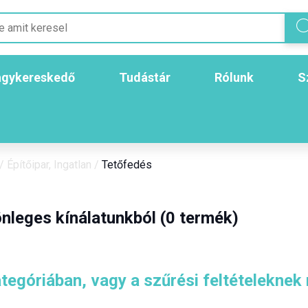
gykereskedő
Tudástár
Rólunk
S
/
Építőipar, Ingatlan
/
Tetőfedés
nleges kínálatunkból (0 termék)
tegóriában, vagy a szűrési feltételeknek 