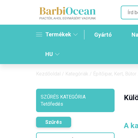
Termékek
Gyártó
Na
HU
Kezdőoldal
/
Kategóriák
/
Építőipar, Kert, Bútor
Külö
SZŰRÉS KATEGÓRIA
Tetőfedés
Szűrés
A ka