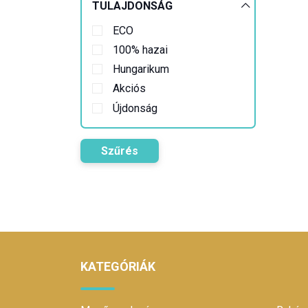
TULAJDONSÁG
ECO
100% hazai
Hungarikum
Akciós
Újdonság
Szűrés
KATEGÓRIÁK