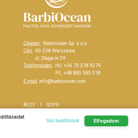
Cégnév:
Barbiocean Sp. z o.o.
Cím:
00-238 Warszawa,
ul. Długa nr 29
Telefonszám:
HU: +36 70 278 9279
PL: +48 883 585 318
E-mail:
info@barbiocean.com
|
ÁSZF
GDPR
állításaidat
Süti beállítások
Elfogadom