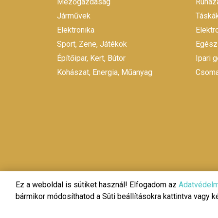
Mezőgazdaság
Ruháza
Járművek
Táskák
Elektronika
Elekt
Sport, Zene, Játékok
Egész
Építőipar, Kert, Bútor
Ipari 
Kohászat, Energia, Műanyag
Csomag
Ez a weboldal is sütiket használ! Elfogadom az
Adatvédelm
bármikor módosíthatod a Süti beállításokra kattintva vagy 