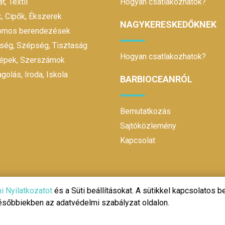
t, Textil
Hogyan csatlakozhatok?
, Cipők, Ékszerek
NAGYKERESKEDŐKNEK
romos berendezések
ség, Szépség, Tisztaság
Hogyan csatlakozhatok?
gépek, Szerszámok
olás, Iroda, Iskola
BARBIOCEANRÓL
Bemutatkozás
Sajtóközlemény
Kapcsolat
i Nyilatkozatot
és a Süti beállításokat. A sütikkel kapcsolatos be
későbbiekben az adatvédelmi szabályzat oldalon.
@ 2020 | Design és fejlesztés:
Make It Online