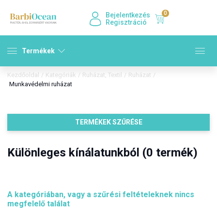
0
Bejelentkezés
Regisztráció
Termékek
Kezdőoldal
/
Kategóriák
/
Ruházat, Textil
/
Ruházat
/
Munkavédelmi ruházat
TERMÉKEK SZŰRÉSE
Különleges kínálatunkból (0 termék)
A kategóriában, vagy a szűrési feltételeknek nincs
megfelelő találat