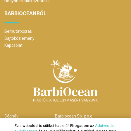
Hogyan csatlakozhatok?
BARBIOCEANRÓL
Bemutatkozás
Sajtóközlemény
Kapcsolat
Cégnév:
Barbiocean Sp. z o.o.
Cím:
00-238 Warszawa,
Ez a weboldal is sütiket használ! Elfogadom az
Adatvédelmi
ul. Długa nr 29