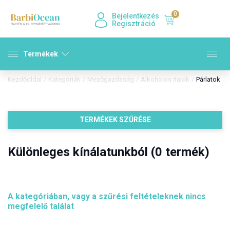
0
Bejelentkezés
Regisztráció
Termékek
Kezdőoldal
/
Kategóriák
/
Mezőgazdaság
/
Alkoholos italok
/
Párlatok
TERMÉKEK SZŰRÉSE
Különleges kínálatunkból (0 termék)
A kategóriában, vagy a szűrési feltételeknek nincs
megfelelő találat