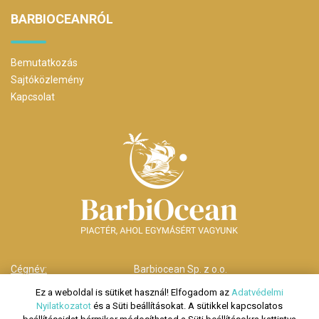
BARBIOCEANRÓL
Bemutatkozás
Sajtóközlemény
Kapcsolat
Cégnév:
Barbiocean Sp. z o.o.
Cím:
00-238 Warszawa,
Ez a weboldal is sütiket használ! Elfogadom az
Adatvédelmi
ul. Długa nr 29
Nyilatkozatot
és a Süti beállításokat. A sütikkel kapcsolatos
Telefonszám:
HU: +36 70 278 9279