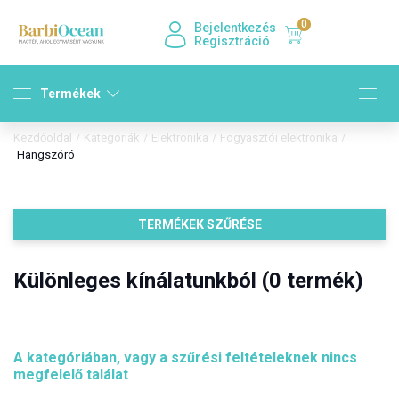
0
Bejelentkezés
Regisztráció
Termékek
Kezdőoldal
/
Kategóriák
/
Elektronika
/
Fogyasztói elektronika
/
Hangszóró
TERMÉKEK SZŰRÉSE
Különleges kínálatunkból (0 termék)
A kategóriában, vagy a szűrési feltételeknek nincs
megfelelő találat