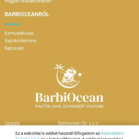
Hogyan csatlakozhatok?
BARBIOCEANRÓL
Bemutatkozás
Sajtóközlemény
Kapcsolat
Cégnév:
Barbiocean Sp. z o.o.
Cím:
00-238 Warszawa,
Ez a weboldal is sütiket használ! Elfogadom az
Adatvédelmi
ul. Długa nr 29