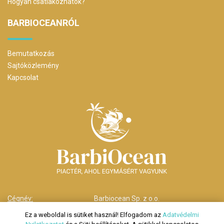
Hogyan csatlakozhatok?
BARBIOCEANRÓL
Bemutatkozás
Sajtóközlemény
Kapcsolat
Cégnév:
Barbiocean Sp. z o.o.
Cím:
00-238 Warszawa,
Ez a weboldal is sütiket használ! Elfogadom az
Adatvédelmi
ul. Długa nr 29