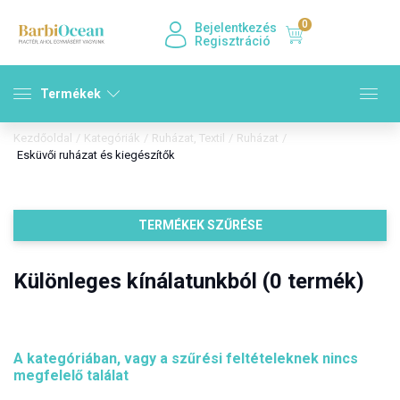
0
Bejelentkezés
Regisztráció
Termékek
Kezdőoldal
/
Kategóriák
/
Ruházat, Textil
/
Ruházat
/
Esküvői ruházat és kiegészítők
TERMÉKEK SZŰRÉSE
Különleges kínálatunkból (0 termék)
A kategóriában, vagy a szűrési feltételeknek nincs
megfelelő találat