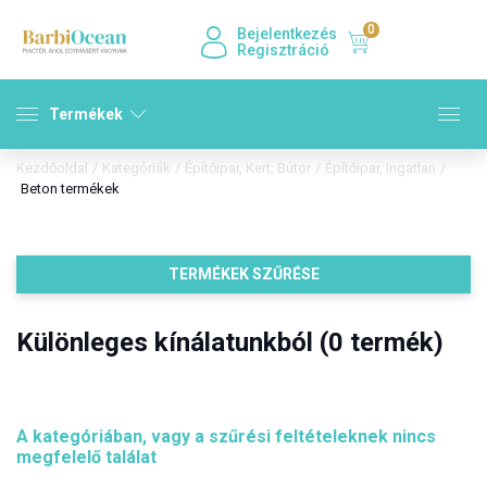
0
Bejelentkezés
Regisztráció
Termékek
Kezdőoldal
/
Kategóriák
/
Építőipar, Kert, Bútor
/
Építőipar, Ingatlan
/
Beton termékek
TERMÉKEK SZŰRÉSE
Különleges kínálatunkból (0 termék)
A kategóriában, vagy a szűrési feltételeknek nincs
megfelelő találat