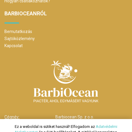
Hogyan csatlakozhatok?
BARBIOCEANRÓL
Bemutatkozás
Sajtóközlemény
Kapcsolat
Cégnév:
Barbiocean Sp. z o.o.
Cím:
00-238 Warszawa,
Ez a weboldal is sütiket használ! Elfogadom az
Adatvédelmi
ul. Długa nr 29