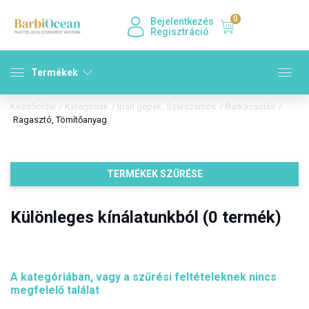
0
Bejelentkezés
Regisztráció
Termékek
Kezdőoldal
/
Kategóriák
/
Ipari gépek, Szerszámok
/
Barkácsolás
/
Ragasztó, Tömítőanyag
TERMÉKEK SZŰRÉSE
Különleges kínálatunkból (0 termék)
A kategóriában, vagy a szűrési feltételeknek nincs
megfelelő találat