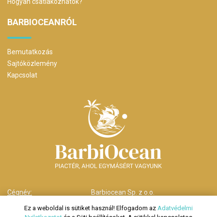
Hogyan csatlakozhatok?
BARBIOCEANRÓL
Bemutatkozás
Sajtóközlemény
Kapcsolat
Cégnév:
Barbiocean Sp. z o.o.
Cím:
00-238 Warszawa,
Ez a weboldal is sütiket használ! Elfogadom az
Adatvédelmi
ul. Długa nr 29