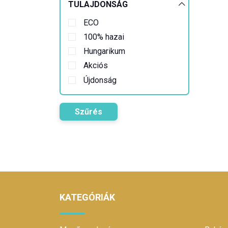
TULAJDONSÁG
ECO
100% hazai
Hungarikum
Akciós
Újdonság
Szűrés
KATEGÓRIÁK