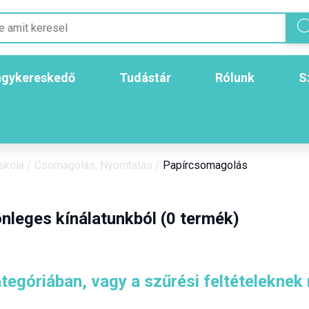
gykereskedő
Tudástár
Rólunk
S
skola
/
Csomagolás, Nyomtatás
/
Papírcsomagolás
nleges kínálatunkból (0 termék)
tegóriában, vagy a szűrési feltételeknek 