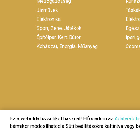
Mezőgazdaság
Ruháza
Járművek
Táskák
Elektronika
Elekt
Sport, Zene, Játékok
Egész
Építőipar, Kert, Bútor
Ipari 
Kohászat, Energia, Műanyag
Csomag
Ez a weboldal is sütiket használ! Elfogadom az
Adatvédelm
bármikor módosíthatod a Süti beállításokra kattintva vagy 