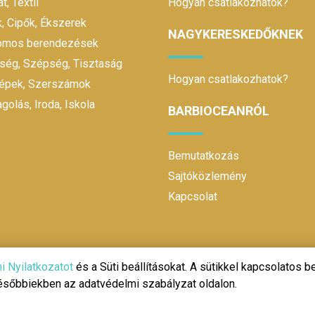
t, Textil
Hogyan csatlakozhatok?
, Cipők, Ékszerek
NAGYKERESKEDŐKNEK
romos berendezések
ség, Szépség, Tisztaság
Hogyan csatlakozhatok?
gépek, Szerszámok
olás, Iroda, Iskola
BARBIOCEANRÓL
Bemutatkozás
Sajtóközlemény
Kapcsolat
i Nyilatkozatot
és a Süti beállításokat. A sütikkel kapcsolatos be
későbbiekben az adatvédelmi szabályzat oldalon.
@ 2020 | Design és fejlesztés:
Make It Online