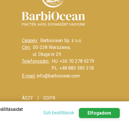
Cégnév:
Barbiocean Sp. z o.o.
Cím:
00-238 Warszawa,
ul. Długa nr 29
Telefonszám:
HU: +36 70 278 9279
PL: +48 883 585 318
E-mail:
info@barbiocean.com
|
ÁSZF
GDPR
állításaidat
Süti beállítások
Elfogadom