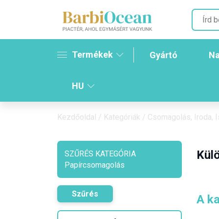
Termékek
Gyártó
Na
HU
Kezdőoldal
/
Kategóriák
/
Csomagolás, Iroda, I
Külö
SZŰRÉS KATEGÓRIA
Papírcsomagolás
Szűrés
A ka