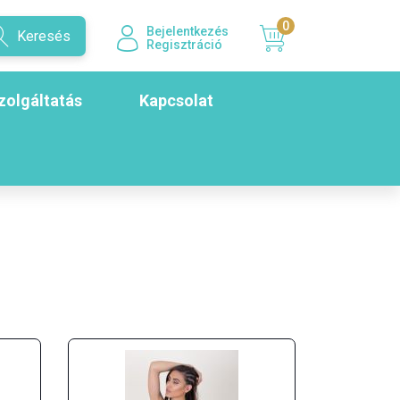
0
Bejelentkezés
Keresés
Regisztráció
zolgáltatás
Kapcsolat