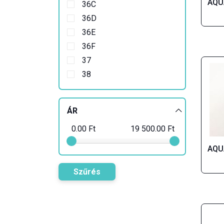
AQUA
36C
36D
36E
36F
37
38
38A
38B
ÁR
38C
0.00
Ft
19 500.00
Ft
38D
38E
AQUA
38F
Szűrés
39
40
40A
40B