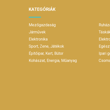
44D
44E
KATEGÓRIÁK
44F
L
Mezőgazdaság
Ruháza
M
Járművek
Táskák
ONE SIZE
Elektronika
Elekt
S
Sport, Zene, Játékok
Egész
XL
Építőipar, Kert, Bútor
Ipari 
XXL
Kohászat, Energia, Műanyag
Csomag