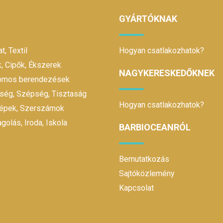
GYÁRTÓKNAK
t, Textil
Hogyan csatlakozhatok?
, Cipők, Ékszerek
NAGYKERESKEDŐKNEK
romos berendezések
ség, Szépség, Tisztaság
Hogyan csatlakozhatok?
gépek, Szerszámok
olás, Iroda, Iskola
BARBIOCEANRÓL
Bemutatkozás
Sajtóközlemény
Kapcsolat