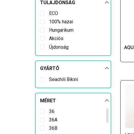
TULAJDONSÁG
ECO
100% hazai
Hungarikum
Akciós
Újdonság
AQUA
GYÁRTÓ
Seachili Bikini
MÉRET
36
36A
36B