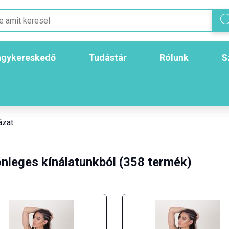
gykereskedő
Tudástár
Rólunk
S
ázat
nleges kínálatunkból (358 termék)