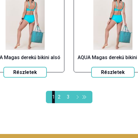
 Magas derekú bikini alsó
AQUA Magas derekú bikini
Részletek
Részletek
1
2
3