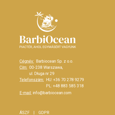
Cégnév:
Barbiocean Sp. z o.o.
Cím:
00-238 Warszawa,
ul. Długa nr 29
Telefonszám:
HU: +36 70 278 9279
PL: +48 883 585 318
E-mail:
info@barbiocean.com
|
ÁSZF
GDPR