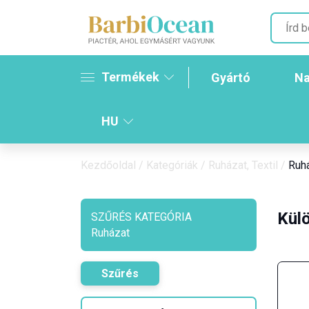
Termékek
Gyártó
Na
HU
Kezdőoldal
/
Kategóriák
/
Ruházat, Textil
/
Ruh
Külö
SZŰRÉS KATEGÓRIA
Ruházat
Szűrés