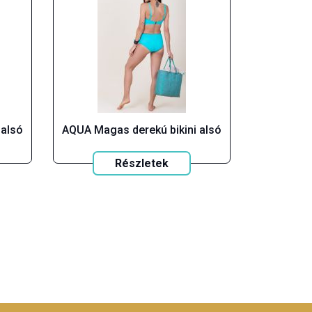
 alsó
AQUA Magas derekú bikini alsó
Részletek