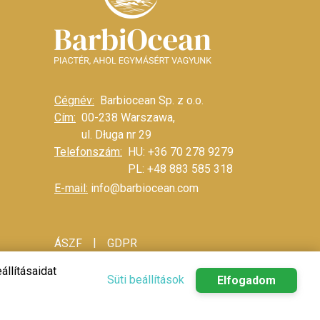
Cégnév:
Barbiocean Sp. z o.o.
Cím:
00-238 Warszawa,
ul. Długa nr 29
Telefonszám:
HU: +36 70 278 9279
PL: +48 883 585 318
E-mail:
info@barbiocean.com
|
ÁSZF
GDPR
állításaidat
Süti beállítások
Elfogadom