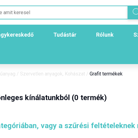
gykereskedő
Tudástár
Rólunk
S
Műanyag
/
Szervetlen anyagok, Kohászat
/
Grafit termékek
nleges kínálatunkból (0 termék)
tegóriában, vagy a szűrési feltételeknek 