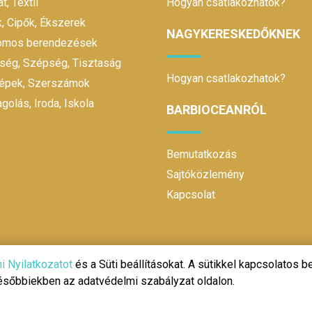
t, Textil
Hogyan csatlakozhatok?
, Cipők, Ékszerek
NAGYKERESKEDŐKNEK
romos berendezések
ség, Szépség, Tisztaság
Hogyan csatlakozhatok?
gépek, Szerszámok
olás, Iroda, Iskola
BARBIOCEANRÓL
Bemutatkozás
Sajtóközlemény
Kapcsolat
i Nyilatkozatot
és a Süti beállításokat. A sütikkel kapcsolatos be
későbbiekben az adatvédelmi szabályzat oldalon.
@ 2020 | Design és fejlesztés:
Make It Online