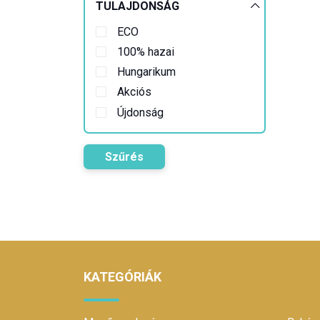
TULAJDONSÁG
ECO
100% hazai
Hungarikum
Akciós
Újdonság
Szűrés
KATEGÓRIÁK