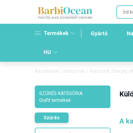
Termékek
Gyártó
Na
HU
Kezdőoldal
/
Kategóriák
/
Kohászat, Energia, 
Külö
SZŰRÉS KATEGÓRIA
Grafit termékek
Szűrés
A ka