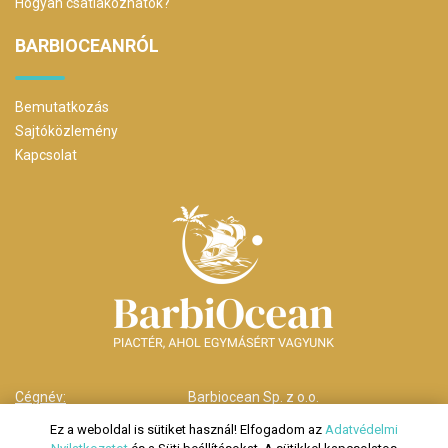
Hogyan csatlakozhatok?
BARBIOCEANRÓL
Bemutatkozás
Sajtóközlemény
Kapcsolat
Cégnév:
Barbiocean Sp. z o.o.
Cím:
00-238 Warszawa,
Ez a weboldal is sütiket használ! Elfogadom az
Adatvédelmi
ul. Długa nr 29