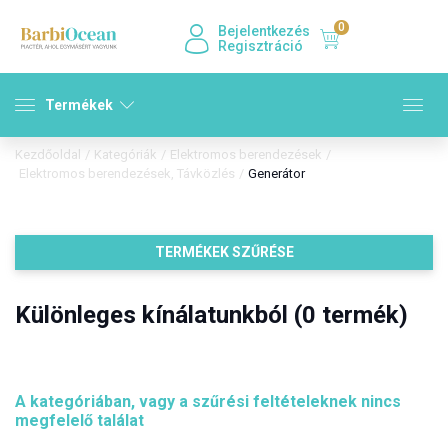
0
Bejelentkezés
Regisztráció
Termékek
Kezdőoldal
/
Kategóriák
/
Elektromos berendezések
/
Elektromos berendezések, Távközlés
/
Generátor
TERMÉKEK SZŰRÉSE
Különleges kínálatunkból (0 termék)
A kategóriában, vagy a szűrési feltételeknek nincs
megfelelő találat