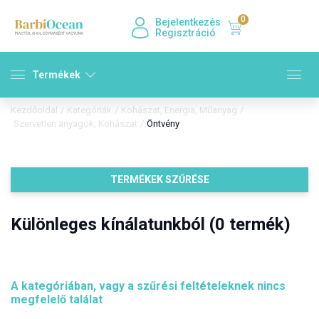
0
Bejelentkezés
Regisztráció
Termékek
Kezdőoldal
/
Kategóriák
/
Kohászat, Energia, Műanyag
/
Szervetlen anyagok, Kohászat
/
Öntvény
TERMÉKEK SZŰRÉSE
Különleges kínálatunkból (0 termék)
A kategóriában, vagy a szűrési feltételeknek nincs
megfelelő találat