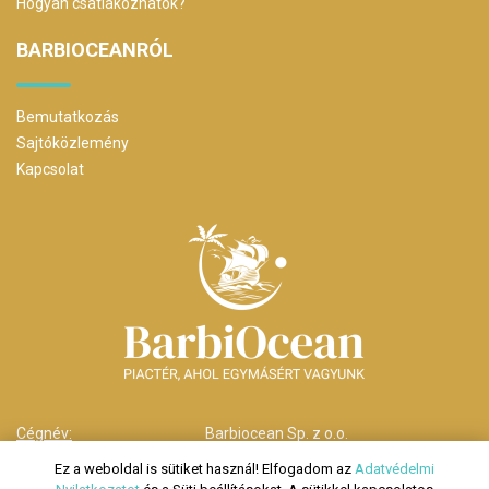
Hogyan csatlakozhatok?
BARBIOCEANRÓL
Bemutatkozás
Sajtóközlemény
Kapcsolat
Cégnév:
Barbiocean Sp. z o.o.
Cím:
00-238 Warszawa,
Ez a weboldal is sütiket használ! Elfogadom az
Adatvédelmi
ul. Długa nr 29