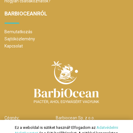
Hogyan csatlakozhatok?
BARBIOCEANRÓL
Bemutatkozás
Sajtóközlemény
Kapcsolat
Cégnév:
Barbiocean Sp. z o.o.
Cím:
00-238 Warszawa,
Ez a weboldal is sütiket használ! Elfogadom az
Adatvédelmi
ul. Długa nr 29