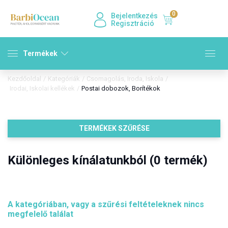
0
Bejelentkezés
Regisztráció
Termékek
Kezdőoldal
/
Kategóriák
/
Csomagolás, Iroda, Iskola
/
Irodai, Iskolai kellékek
/
Postai dobozok, Borítékok
TERMÉKEK SZŰRÉSE
Különleges kínálatunkból (0 termék)
A kategóriában, vagy a szűrési feltételeknek nincs
megfelelő találat